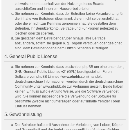
zeitweise oder dauerhaft von der Nutzung dieses Boards
ausschließen und Ihnen ein Hausverbot erteilen.
Sie nehmen zur Kenntnis, dass der Betreiber keine Verantwortung für
die Inhalte von Beiträgen übernimmt, die er nicht selbst erstellt hat
oder die er nicht zur Kenntnis genommen hat. Sie gestatten dem
Betreiber, Ihr Benutzerkonto, Beiträge und Funktionen jederzeit zu
löschen oder zu sperren.
Sie gestatten dem Betreiber darüber hinaus, Ihre Beiträge
abzuändern, sofern sie gegen o. g. Regeln verstoßen oder geeignet
sind, dem Betreiber oder einem Dritten Schaden zuzufügen.
4. General Public License
Sie nehmen zur Kenntnis, dass es sich bei phpBB um eine unter der „
GNU General Public License v2
“ (GPL) bereitgestellten Foren-
Software von phpBB Limited (
www.phpbb.com
) handelt;
deutschsprachige Informationen werden durch die deutschsprachige
Community unter www.phpbb.de zur Verfügung gestellt. Beide haben
keinen Einfluss auf die Art und Weise, wie die Software verwendet
wird. Sie können insbesondere die Verwendung der Software für
bestimmte Zwecke nicht untersagen oder auf Inhalte fremder Foren
Einfluss nehmen.
5. Gewährleistung
Der Betreiber haftet mit Ausnahme der Verletzung von Leben, Körper
und Gesundheit und der Verletzung wesentlicher Vertragspflichten