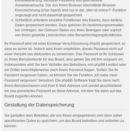
Kontoaktivierung, Benutzer-Passwort) und gescheiterte
Anmeldeversuche. Die von Ihrem Browser übermittelte Browser-
Kennzeichnung (User Agent) wird nur in der „Wer ist online?“-Funktion
angezeigt und nicht dauerhaft gespeichert.
Schließlich erfordern einzelne Funktionen des Boards, dass weitere
Daten gespeichert werden. Dazu gehören Ihr Abstimmungsverhalten
bei Umfragen, der Gelesen-Status von Ihren Beiträgen oder explizit
von Ihnen gesetzte Lesezeichen oder Benachrichtigungsfunktionen.
Ihr Passwort wird mit einer Einwege-Verschlüsselung (Hash) gespeichert, so
dass es sicher ist. Jedoch wird Ihnen empfohlen, dieses Passwort nicht auf
einer Vielzahl von Webseiten zu verwenden. Das Passwort ist Ihr Schlüssel
zu Ihrem Benutzerkonto für das Board, also gehen Sie mit ihm sorgsam um.
Insbesondere wird Sie kein Vertreter des Betreibers, von phpBB Limited oder
ein Dritter berechtigterweise nach Ihrem Passwort fragen. Sollten Sie Ihr
Passwort vergessen haben, so können Sie die Funktion „Ich habe mein
Passwort vergessen“ benutzen. Die phpBB-Software fragt Sie dann nach
Ihrem Benutzernamen und Ihrer E-Mail-Adresse und sendet anschließend
ein neu generiertes Passwort an diese Adresse, mit dem Sie dann auf das
Board zugreifen können.
Gestattung der Datenspeicherung
Sie gestatten dem Betreiber, die von Ihnen eingegebenen und oben näher
spezifizierten Daten zu speichern, um das Board betreiben und anbieten zu
können.