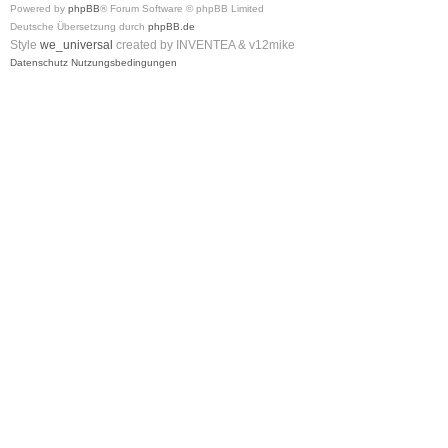
Powered by
phpBB
® Forum Software © phpBB Limited
Deutsche Übersetzung durch
phpBB.de
Style
we_universal
created by INVENTEA & v12mike
Datenschutz
Nutzungsbedingungen