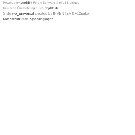
Powered by
phpBB
® Forum Software © phpBB Limited
Deutsche Übersetzung durch
phpBB.de
Style
we_universal
created by INVENTEA & v12mike
Datenschutz
Nutzungsbedingungen