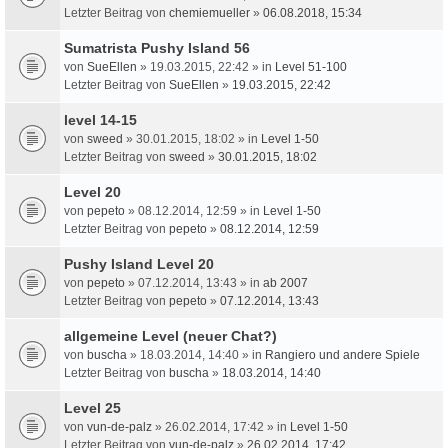
Letzter Beitrag von
chemiemueller
»
06.08.2018, 15:34
Sumatrista Pushy Island 56
von
SueEllen
» 19.03.2015, 22:42 » in
Level 51-100
Letzter Beitrag von
SueEllen
»
19.03.2015, 22:42
level 14-15
von
sweed
» 30.01.2015, 18:02 » in
Level 1-50
Letzter Beitrag von
sweed
»
30.01.2015, 18:02
Level 20
von
pepeto
» 08.12.2014, 12:59 » in
Level 1-50
Letzter Beitrag von
pepeto
»
08.12.2014, 12:59
Pushy Island Level 20
von
pepeto
» 07.12.2014, 13:43 » in
ab 2007
Letzter Beitrag von
pepeto
»
07.12.2014, 13:43
allgemeine Level (neuer Chat?)
von
buscha
» 18.03.2014, 14:40 » in
Rangiero und andere Spiele
Letzter Beitrag von
buscha
»
18.03.2014, 14:40
Level 25
von
vun-de-palz
» 26.02.2014, 17:42 » in
Level 1-50
Letzter Beitrag von
vun-de-palz
»
26.02.2014, 17:42