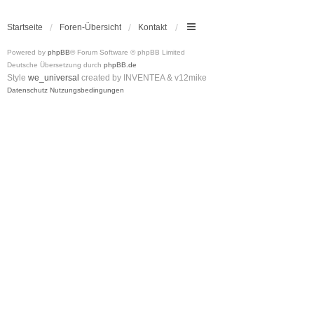
Startseite
Foren-Übersicht
Kontakt
Powered by
phpBB
® Forum Software © phpBB Limited
Deutsche Übersetzung durch
phpBB.de
Style
we_universal
created by INVENTEA & v12mike
Datenschutz
Nutzungsbedingungen