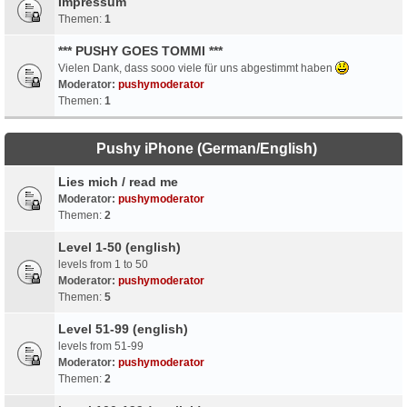
Impressum
Themen:
1
*** PUSHY GOES TOMMI ***
Vielen Dank, dass sooo viele für uns abgestimmt haben
Moderator:
pushymoderator
Themen:
1
Pushy iPhone (German/English)
Lies mich / read me
Moderator:
pushymoderator
Themen:
2
Level 1-50 (english)
levels from 1 to 50
Moderator:
pushymoderator
Themen:
5
Level 51-99 (english)
levels from 51-99
Moderator:
pushymoderator
Themen:
2