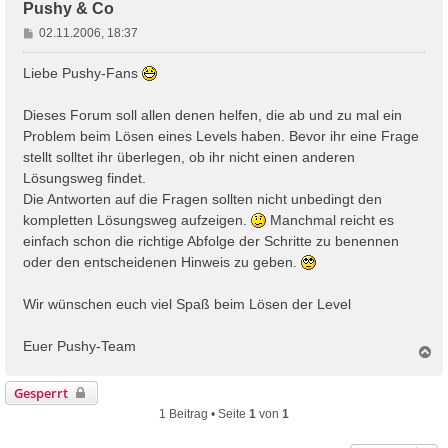
Pushy & Co
B
02.11.2006, 18:37
e
i
Liebe Pushy-Fans
t
r
Dieses Forum soll allen denen helfen, die ab und zu mal ein
a
Problem beim Lösen eines Levels haben. Bevor ihr eine Frage
g
stellt solltet ihr überlegen, ob ihr nicht einen anderen
Lösungsweg findet.
Die Antworten auf die Fragen sollten nicht unbedingt den
kompletten Lösungsweg aufzeigen.
Manchmal reicht es
einfach schon die richtige Abfolge der Schritte zu benennen
oder den entscheidenen Hinweis zu geben.
Wir wünschen euch viel Spaß beim Lösen der Level
Euer Pushy-Team
N
a
c
Gesperrt
h
1 Beitrag • Seite
1
von
1
o
b
e