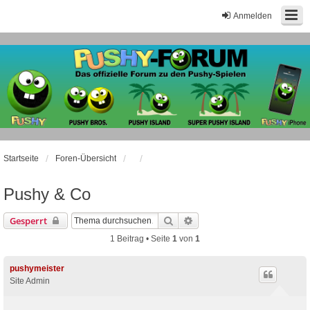
Anmelden
Startseite
Foren-Übersicht
Pushy & Co
Suche
Erweiterte Suche
Gesperrt
1 Beitrag • Seite
1
von
1
pushymeister
Site Admin