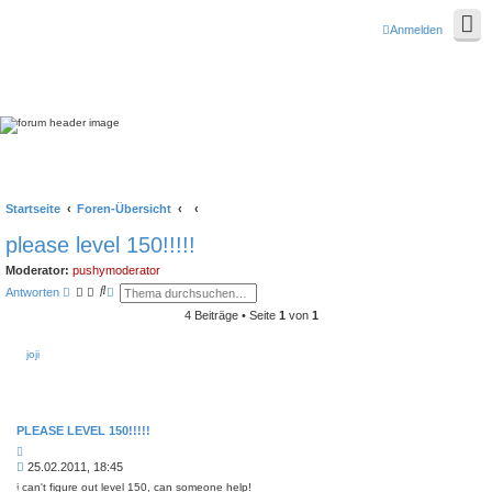
Anmelden
Startseite
Foren-Übersicht
please level 150!!!!!
Moderator:
pushymoderator
S
E
Antworten
u
r
c
w
4 Beiträge • Seite
1
von
1
h
e
e
i
joji
t
e
r
t
e
S
PLEASE LEVEL 150!!!!!
u
c
Z
h
i
B
25.02.2011, 18:45
t
e
e
a
i can't figure out level 150, can someone help!