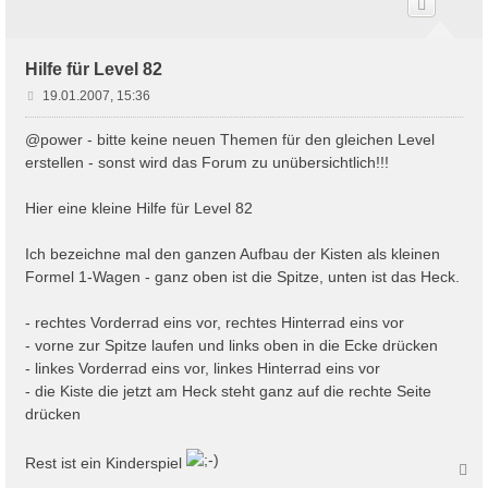
o
b
e
n
Hilfe für Level 82
B
19.01.2007, 15:36
e
i
@power - bitte keine neuen Themen für den gleichen Level
t
erstellen - sonst wird das Forum zu unübersichtlich!!!
r
a
Hier eine kleine Hilfe für Level 82
g
Ich bezeichne mal den ganzen Aufbau der Kisten als kleinen
Formel 1-Wagen - ganz oben ist die Spitze, unten ist das Heck.
- rechtes Vorderrad eins vor, rechtes Hinterrad eins vor
- vorne zur Spitze laufen und links oben in die Ecke drücken
- linkes Vorderrad eins vor, linkes Hinterrad eins vor
- die Kiste die jetzt am Heck steht ganz auf die rechte Seite
drücken
Rest ist ein Kinderspiel
N
a