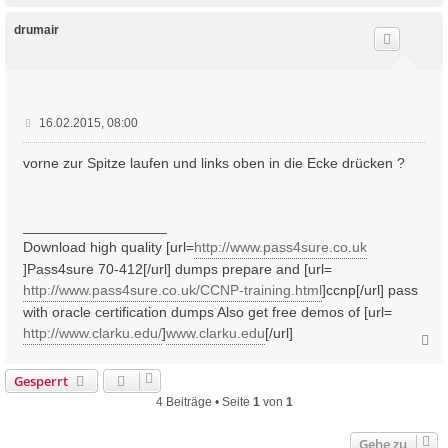
c
h
drumair
o
b
e
n
B
16.02.2015, 08:00
e
i
vorne zur Spitze laufen und links oben in die Ecke drücken ?
t
r
a
__________________
g
Download high quality [url=
http://www.pass4sure.co.uk
]Pass4sure 70-412[/url] dumps prepare and [url=
http://www.pass4sure.co.uk/CCNP-training.html
]ccnp[/url] pass
with oracle certification dumps Also get free demos of [url=
http://www.clarku.edu/
]
www.clarku.edu
[/url]
N
a
c
Gesperrt
h
4 Beiträge • Seite
1
von
1
o
b
e
Gehe zu