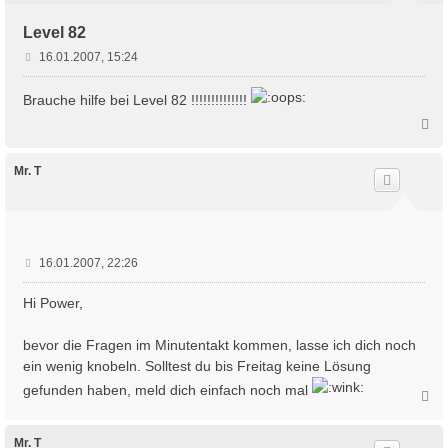
Level 82
B
16.01.2007, 15:24
e
i
Brauche hilfe bei Level 82 !!!!!!!!!!!!!!
t
N
r
a
a
c
g
h
Mr. T
o
b
e
n
B
16.01.2007, 22:26
e
i
Hi Power,
t
r
bevor die Fragen im Minutentakt kommen, lasse ich dich noch
a
ein wenig knobeln. Solltest du bis Freitag keine Lösung
g
gefunden haben, meld dich einfach noch mal
N
a
c
h
Mr. T