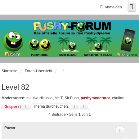
Anmelden
Startseite
Foren-Übersicht
Level 82
Moderatoren:
maulwurfklasse
,
Mr. T
,
Sir Push
,
pushymoderator
,
chulian
Suche
Erweiterte Suche
Gesperrt
4 Beiträge • Seite
1
von
1
Power