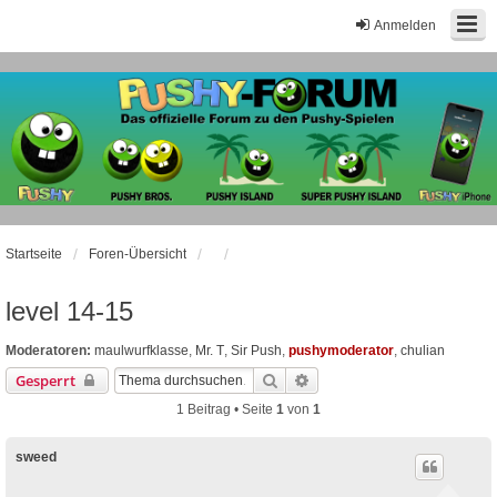
Anmelden
Startseite
Foren-Übersicht
level 14-15
Moderatoren:
maulwurfklasse
,
Mr. T
,
Sir Push
,
pushymoderator
,
chulian
Suche
Erweiterte Suche
Gesperrt
1 Beitrag • Seite
1
von
1
sweed