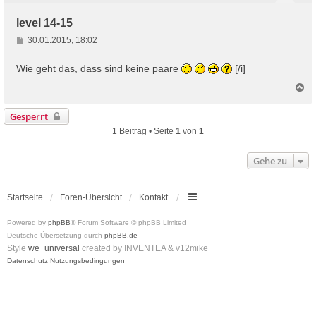
level 14-15
B
30.01.2015, 18:02
e
i
Wie geht das, dass sind keine paare
[/i]
t
N
r
a
a
c
Gesperrt
g
h
1 Beitrag • Seite
1
von
1
o
b
e
Gehe zu
n
Startseite
Foren-Übersicht
Kontakt
Powered by
phpBB
® Forum Software © phpBB Limited
Deutsche Übersetzung durch
phpBB.de
Style
we_universal
created by INVENTEA & v12mike
Datenschutz
Nutzungsbedingungen