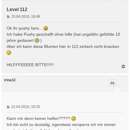
Level 112
B
15.04.2010, 18:48
e
i
Ok ihr pushy fans...
t
Ich habe Pushy geschafft ohne hilfe (hat ungefähr gefühlte 10
r
jahre gedauert
)
a
Aber ich kann diese Blumen hier in 112 einfach nicht knacken
g
HILFFFEEEEE BITTE!!!!!!
N
a
c
h
trina32
o
b
e
n
B
21.04.2010, 10:25
e
i
Kann mir denn keiner helfen?????
t
Ich bin echt zu dusselig, irgendwas versperre ich mir immer
r