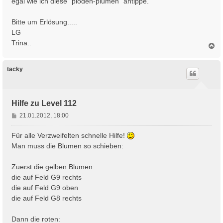
egal wie ich diese "plöden-plumen" antippe.
a
g
Bitte um Erlösung.....
LG
Trina..
N
a
c
h
tacky
o
b
e
n
Hilfe zu Level 112
B
21.01.2012, 18:00
e
i
Für alle Verzweifelten schnelle Hilfe!
t
Man muss die Blumen so schieben:
r
a
Zuerst die gelben Blumen:
g
die auf Feld G9 rechts
die auf Feld G9 oben
die auf Feld G8 rechts
Dann die roten: