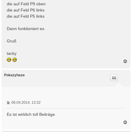
die auf Feld P9 oben
die auf Feld P6 links
die auf Feld P5 links
Dann funktioniert es.
Gruß
tacky
N
a
c
h
Pokazyhase
o
b
e
n
B
06.04.2014, 13:32
e
i
Es ist wirklich toll Beiträge.
t
N
r
a
a
c