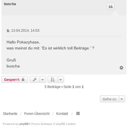
g
h
buscha
o
b
e
n
B
13.04.2014, 14:03
e
i
Hallo Pokazyhase,
t
was meinst du mit: 'Es ist wirklich toll Beiträge.' ?
r
a
Gruß
g
buscha
N
a
c
Gesperrt
h
o
5 Beiträge • Seite
1
von
1
b
e
Gehe zu
n
Startseite
Foren-Übersicht
Kontakt
Powered by
phpBB
® Forum Software © phpBB Limited