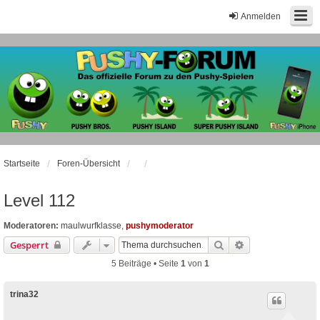
Anmelden
Startseite
Foren-Übersicht
Level 112
Moderatoren:
maulwurfklasse
,
pushymoderator
Suche
Erweiterte Suche
Gesperrt
5 Beiträge • Seite
1
von
1
trina32