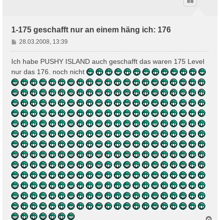
1-175 geschafft nur an einem häng ich: 176
B
28.03.2008, 13:39
e
i
Ich habe PUSHY ISLAND auch geschafft das waren 175 Level
t
nur das 176. noch nicht
r
a
g
N