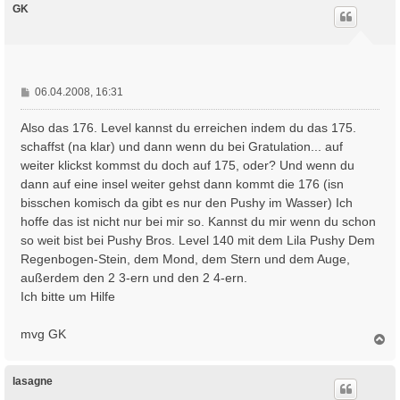
g
h
GK
o
b
e
n
B
06.04.2008, 16:31
e
i
Also das 176. Level kannst du erreichen indem du das 175.
t
schaffst (na klar) und dann wenn du bei Gratulation... auf
r
weiter klickst kommst du doch auf 175, oder? Und wenn du
a
dann auf eine insel weiter gehst dann kommt die 176 (isn
g
bisschen komisch da gibt es nur den Pushy im Wasser) Ich
hoffe das ist nicht nur bei mir so. Kannst du mir wenn du schon
so weit bist bei Pushy Bros. Level 140 mit dem Lila Pushy Dem
Regenbogen-Stein, dem Mond, dem Stern und dem Auge,
außerdem den 2 3-ern und den 2 4-ern.
Ich bitte um Hilfe
mvg GK
N
a
c
h
lasagne
o