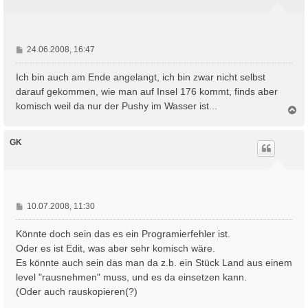
b
e
n
B
24.06.2008, 16:47
e
i
Ich bin auch am Ende angelangt, ich bin zwar nicht selbst
t
darauf gekommen, wie man auf Insel 176 kommt, finds aber
r
komisch weil da nur der Pushy im Wasser ist...
N
a
a
g
c
h
GK
o
b
e
n
B
10.07.2008, 11:30
e
i
Könnte doch sein das es ein Programierfehler ist.
t
Oder es ist Edit, was aber sehr komisch wäre.
r
Es könnte auch sein das man da z.b. ein Stück Land aus einem
a
level "rausnehmen" muss, und es da einsetzen kann.
g
(Oder auch rauskopieren(?)