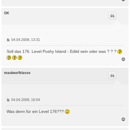
a
c
h
GK
o
b
e
n
B
04.04.2008, 13:31
e
i
Soll das 176. Level Pushy Island - Editd sein oder was ? ? ?
t
N
r
a
a
c
g
h
maulwurfklasse
o
b
e
n
B
04.04.2008, 16:04
e
i
Was denn für ein Level 176???
t
N
r
a
a
c