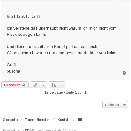
e
n
B
21.12.2013, 12:39
e
i
Ich verstehe das überhaupt nicht warum ich mich nicht vom
t
Fleck bewegen kann.
r
a
Und diesen unsichtbaren Knopf gibt es auch nicht.
g
Wahrscheinlich war es nur eine bescheuerte Idee von liakis.
Gruß
buscha
N
a
c
Gesperrt
h
o
12 Beiträge • Seite
1
von
1
b
e
Gehe zu
n
Startseite
Foren-Übersicht
Kontakt
Powered by
phpBB
® Forum Software © phpBB Limited