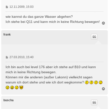
B
12.11.2009, 15:03
e
i
wie kannst du das ganze Wasser abgehen?
t
Ich stehe bei Q11 und kann mich in keine Richtung bewegen!
N
r
a
a
c
g
h
frank
o
b
e
n
B
27.03.2010, 15:40
e
i
Ich bin auch bei level 176 aber ich stehe auf B10 und kann
t
mich in keine Richtung bewegen.
r
Können mir die anderen (außer Lakonn) vielleicht sagen
a
warum ich dort stehe und wie ich dort wegkomme?
g
N
a
c
h
buscha
o
b