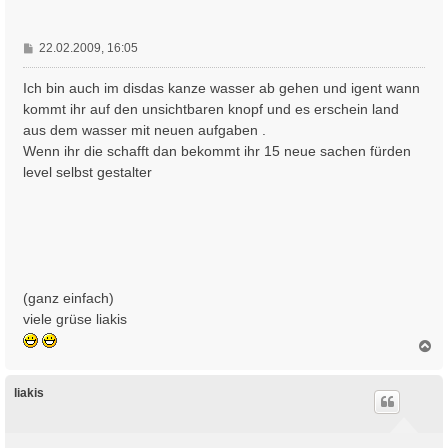
e
n
B
22.02.2009, 16:05
e
i
Ich bin auch im disdas kanze wasser ab gehen und igent wann
t
kommt ihr auf den unsichtbaren knopf und es erschein land
r
aus dem wasser mit neuen aufgaben .
a
Wenn ihr die schafft dan bekommt ihr 15 neue sachen fürden
g
level selbst gestalter
(ganz einfach)
viele grüse liakis
N
a
c
h
liakis
o
b
e