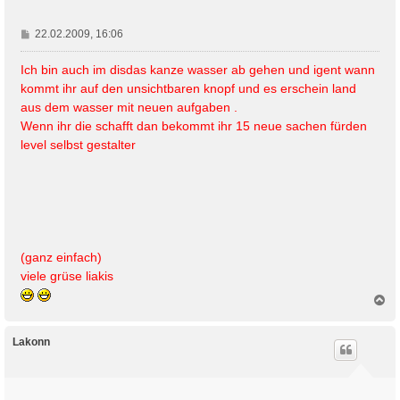
n
B
22.02.2009, 16:06
e
i
Ich bin auch im disdas kanze wasser ab gehen und igent wann
t
kommt ihr auf den unsichtbaren knopf und es erschein land
r
aus dem wasser mit neuen aufgaben .
a
Wenn ihr die schafft dan bekommt ihr 15 neue sachen fürden
g
level selbst gestalter
(ganz einfach)
viele grüse liakis
N
a
c
h
Lakonn
o
b
e
n