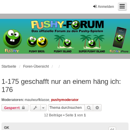
Anmelden
Startseite
Foren-Übersicht
1-175 geschafft nur an einem häng ich:
176
Moderatoren:
maulwurfklasse
,
pushymoderator
Suche
Erweiterte Suche
Gesperrt
12 Beiträge • Seite
1
von
1
GK