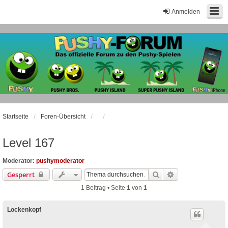
Anmelden
Startseite
Foren-Übersicht
Level 167
Moderator:
pushymoderator
Suche
Erweiterte Suche
Gesperrt
1 Beitrag • Seite
1
von
1
Lockenkopf