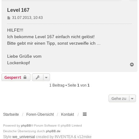
Level 167
B
31.07.2013, 10:43
e
i
HILFE!!!
t
Ich bekomme Level 167 einfach nicht gelöst!
r
Bitte gebt mir einen Tipp, sonst verzweifle ich ...
a
g
Liebe Grüße vom
Lockenkopf
N
a
c
Gesperrt
h
o
1 Beitrag • Seite
1
von
1
b
e
Gehe zu
n
Startseite
Foren-Übersicht
Kontakt
Powered by
phpBB
® Forum Software © phpBB Limited
Deutsche Übersetzung durch
phpBB.de
Style
we_universal
created by INVENTEA & v12mike