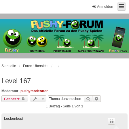
Anmelden
Startseite
Foren-Übersicht
Level 167
Moderator:
pushymoderator
Suche
Erweiterte Suche
Gesperrt
1 Beitrag • Seite
1
von
1
Lockenkopf