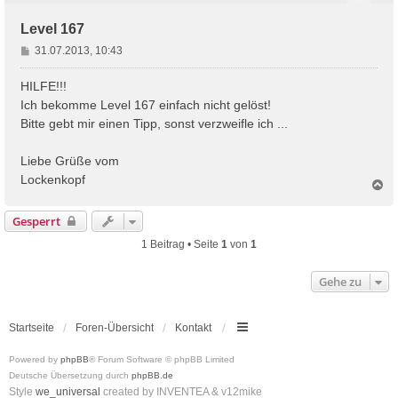
Level 167
B
31.07.2013, 10:43
e
i
HILFE!!!
t
Ich bekomme Level 167 einfach nicht gelöst!
r
Bitte gebt mir einen Tipp, sonst verzweifle ich ...
a
g
Liebe Grüße vom
Lockenkopf
N
a
c
Gesperrt
h
o
1 Beitrag • Seite
1
von
1
b
e
Gehe zu
n
Startseite
Foren-Übersicht
Kontakt
Powered by
phpBB
® Forum Software © phpBB Limited
Deutsche Übersetzung durch
phpBB.de
Style
we_universal
created by INVENTEA & v12mike