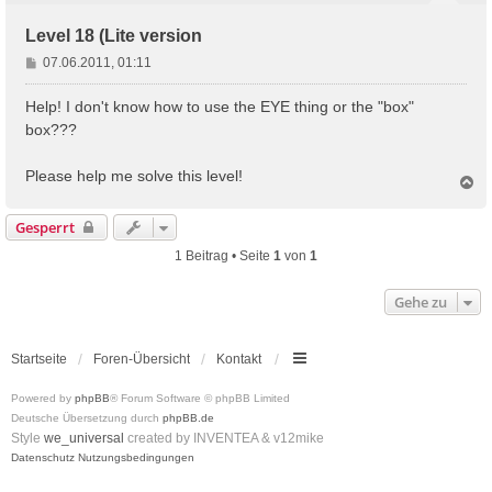
Level 18 (Lite version
B
07.06.2011, 01:11
e
i
Help! I don't know how to use the EYE thing or the "box"
t
box???
r
a
Please help me solve this level!
g
N
a
c
Gesperrt
h
o
1 Beitrag • Seite
1
von
1
b
e
Gehe zu
n
Startseite
Foren-Übersicht
Kontakt
Powered by
phpBB
® Forum Software © phpBB Limited
Deutsche Übersetzung durch
phpBB.de
Style
we_universal
created by INVENTEA & v12mike
Datenschutz
Nutzungsbedingungen