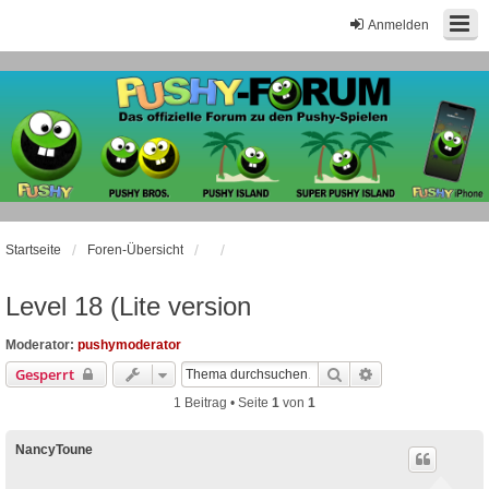
Anmelden
Startseite
Foren-Übersicht
Level 18 (Lite version
Moderator:
pushymoderator
Suche
Erweiterte Suche
Gesperrt
1 Beitrag • Seite
1
von
1
NancyToune