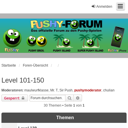
Anmelden
Startseite
Foren-Übersicht
Level 101-150
Moderatoren:
maulwurfklasse
,
Mr. T
,
Sir Push
,
pushymoderator
,
chulian
Suche
Erweiterte Suche
Gesperrt
30 Themen • Seite
1
von
1
Themen
Level 139