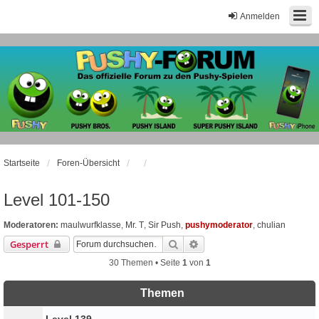
Anmelden
Startseite
Foren-Übersicht
Level 101-150
Moderatoren:
maulwurfklasse
,
Mr. T
,
Sir Push
,
pushymoderator
,
chulian
Suche
Erweiterte Suche
Gesperrt
30 Themen • Seite
1
von
1
Themen
Level 139