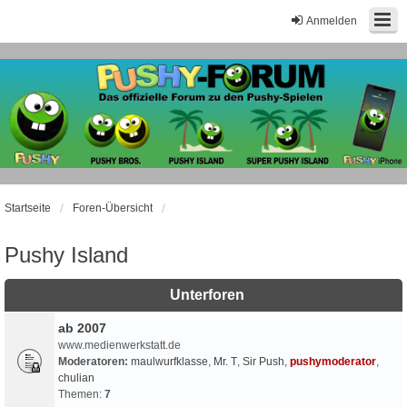
Anmelden
Startseite
Foren-Übersicht
Pushy Island
Unterforen
ab 2007
www.medienwerkstatt.de
Moderatoren:
maulwurfklasse
,
Mr. T
,
Sir Push
,
pushymoderator
,
chulian
Themen:
7