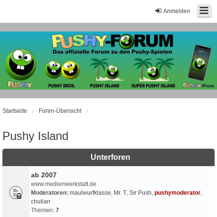
Anmelden
Startseite
Foren-Übersicht
Pushy Island
Unterforen
ab 2007
www.medienwerkstatt.de
Moderatoren:
maulwurfklasse
,
Mr. T
,
Sir Push
,
pushymoderator
,
chulian
Themen:
7