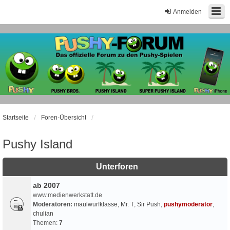
Anmelden
Startseite
Foren-Übersicht
Pushy Island
Unterforen
ab 2007
www.medienwerkstatt.de
Moderatoren:
maulwurfklasse
,
Mr. T
,
Sir Push
,
pushymoderator
,
chulian
Themen:
7