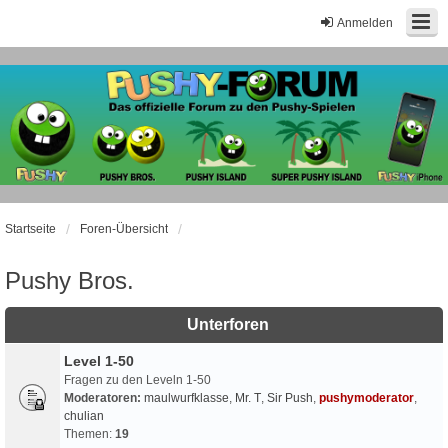
Anmelden
Startseite
Foren-Übersicht
Pushy Bros.
Unterforen
Level 1-50
Fragen zu den Leveln 1-50
Moderatoren:
maulwurfklasse
,
Mr. T
,
Sir Push
,
pushymoderator
,
chulian
Themen:
19