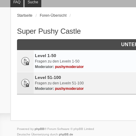
FAQ
Suche
Startseite
Foren-Übersicht
Super Pushy Castle
UNTE
Level 1-50
Fragen zu den Leveln 1-50
Moderator:
pushymoderator
Level 51-100
Fragen zu den Leveln 51-100
Moderator:
pushymoderator
Powered by
phpBB
® Forum Software © phpBB Limited
Deutsche Übersetzung durch
phpBB.de