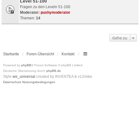
Level 51-100
Fragen zu den Leveln 51-100
Moderator:
pushymoderator
Themen:
14
Gehe zu
Startseite
Foren-Übersicht
Kontakt
Powered by
phpBB
® Forum Software © phpBB Limited
Deutsche Übersetzung durch
phpBB.de
Style
we_universal
created by INVENTEA & v12mike
Datenschutz
Nutzungsbedingungen