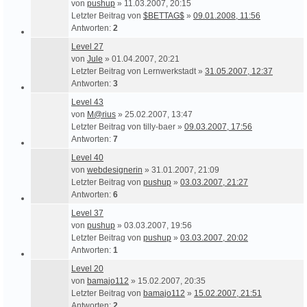
von
pushup
» 11.03.2007, 20:15
Letzter Beitrag von
$BETTAG$
»
09.01.2008, 11:56
Antworten:
2
Level 27
von
Jule
» 01.04.2007, 20:21
Letzter Beitrag von
Lernwerkstadt
»
31.05.2007, 12:37
Antworten:
3
Level 43
von
M@rius
» 25.02.2007, 13:47
Letzter Beitrag von
tilly-baer
»
09.03.2007, 17:56
Antworten:
7
Level 40
von
webdesignerin
» 31.01.2007, 21:09
Letzter Beitrag von
pushup
»
03.03.2007, 21:27
Antworten:
6
Level 37
von
pushup
» 03.03.2007, 19:56
Letzter Beitrag von
pushup
»
03.03.2007, 20:02
Antworten:
1
Level 20
von
bamajo112
» 15.02.2007, 20:35
Letzter Beitrag von
bamajo112
»
15.02.2007, 21:51
Antworten:
2