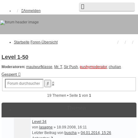
Anmelden
Startseite
Foren-Übersicht
FAQ
Suche
Unbeantwortete Themen
Aktive Themen
Startseite
Foren-Übersicht
Level 1-50
Moderatoren:
maulwurfklasse
,
Mr. T
,
Sir Push
,
pushymoderator
,
chulian
Gesperrt
Erweiterte
Suche
Suche
19 Themen • Seite
1
von
1
Themen
Level 34
von
lasagne
» 18.09.2008, 16:11
Letzter Beitrag von
buscha
»
04.01.2014, 15:26