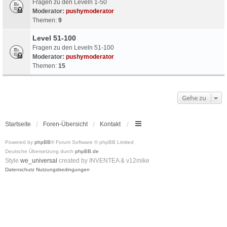
Fragen zu den Leveln 1-50
Moderator:
pushymoderator
Themen:
9
Level 51-100
Fragen zu den Leveln 51-100
Moderator:
pushymoderator
Themen:
15
Gehe zu
Startseite
Foren-Übersicht
Kontakt
Powered by
phpBB
® Forum Software © phpBB Limited
Deutsche Übersetzung durch
phpBB.de
Style
we_universal
created by INVENTEA & v12mike
Datenschutz
Nutzungsbedingungen