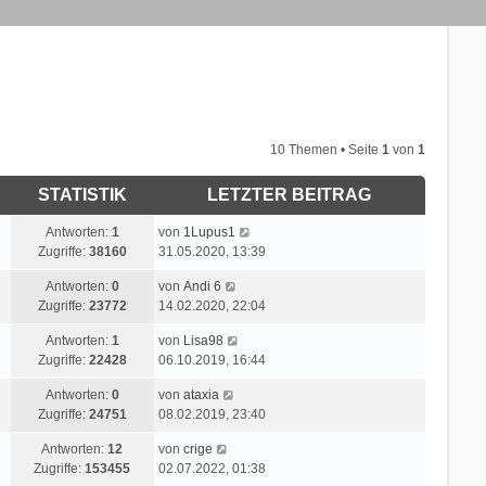
10 Themen • Seite
1
von
1
STATISTIK
LETZTER BEITRAG
L
Antworten:
1
von
1Lupus1
e
Zugriffe:
38160
31.05.2020, 13:39
t
L
Antworten:
0
von
Andi 6
z
e
Zugriffe:
23772
14.02.2020, 22:04
t
t
e
L
Antworten:
1
von
Lisa98
z
r
e
Zugriffe:
22428
06.10.2019, 16:44
t
B
t
e
e
L
Antworten:
0
von
ataxia
z
r
i
e
Zugriffe:
24751
08.02.2019, 23:40
t
B
t
t
e
e
r
L
Antworten:
12
von
crige
z
r
i
a
e
Zugriffe:
153455
02.07.2022, 01:38
t
B
t
g