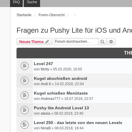
FAQ
Suche
Startseite
Foren-Übersicht
Fragen zu Pushy Lite für iOS und An
Suche
Erweitert
Neues Thema
TH
Level 247
von
Molly
» 05.03.2020, 16:05
Kugel abschießen android
von
Andi 6
» 14.02.2020, 22:04
Kugel schießen Menütaste
von
Andreas777
» 18.07.2018, 22:57
Pushy lite Android Level 13
von
ataxia
» 08.02.2019, 23:40
Level 250 - das letzte von den neuen Levels
von
NinaB
» 08.03.2018, 18:44