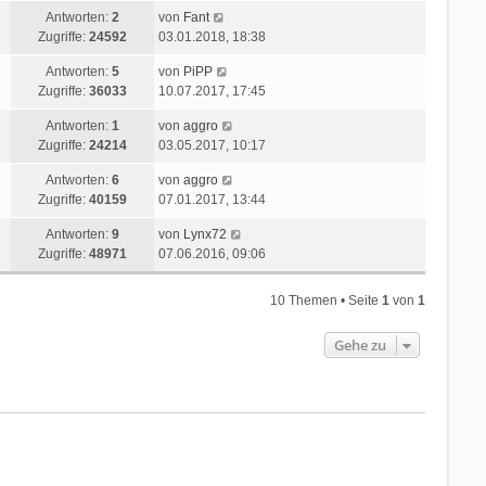
t
e
e
r
L
Antworten:
2
von
Fant
z
r
i
a
e
Zugriffe:
24592
03.01.2018, 18:38
t
B
t
g
t
e
e
r
L
Antworten:
5
von
PiPP
z
r
i
a
e
Zugriffe:
36033
10.07.2017, 17:45
t
B
t
g
t
e
e
r
L
Antworten:
1
von
aggro
z
r
i
a
e
Zugriffe:
24214
03.05.2017, 10:17
t
B
t
g
t
e
e
r
L
Antworten:
6
von
aggro
z
r
i
a
e
Zugriffe:
40159
07.01.2017, 13:44
t
B
t
g
t
e
e
r
L
Antworten:
9
von
Lynx72
z
r
i
a
e
Zugriffe:
48971
07.06.2016, 09:06
t
B
t
g
t
e
e
r
z
r
i
10 Themen • Seite
1
von
1
a
t
B
t
g
e
e
r
Gehe zu
r
i
a
B
t
g
e
r
i
a
t
g
r
a