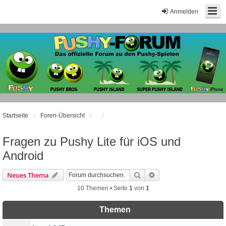
Anmelden
Startseite
Foren-Übersicht
Fragen zu Pushy Lite für iOS und
Android
Suche
Erweiterte Suche
Neues Thema
10 Themen • Seite
1
von
1
Themen