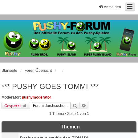
Anmelden
Startseite
Foren-Übersicht
*** PUSHY GOES TOMMI ***
Moderator:
pushymoderator
Suche
Erweiterte Suche
Gesperrt
1 Thema • Seite
1
von
1
Themen
Pushy nominiert für den TOMMY