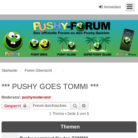
Anmelden
Startseite
Foren-Übersicht
*** PUSHY GOES TOMMI ***
Moderator:
pushymoderator
Suche
Erweiterte Suche
Gesperrt
1 Thema • Seite
1
von
1
Themen
Pushy nominiert für den TOMMY