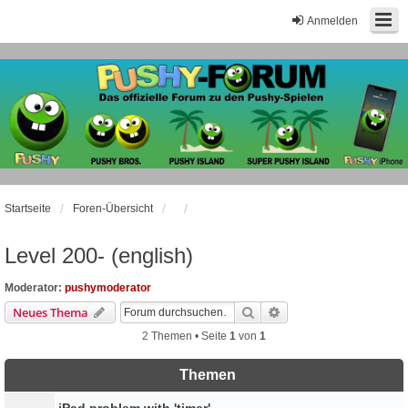
Anmelden
Startseite
Foren-Übersicht
Level 200- (english)
Moderator:
pushymoderator
Suche
Erweiterte Suche
Neues Thema
2 Themen • Seite
1
von
1
Themen
iPad problem with 'timer'