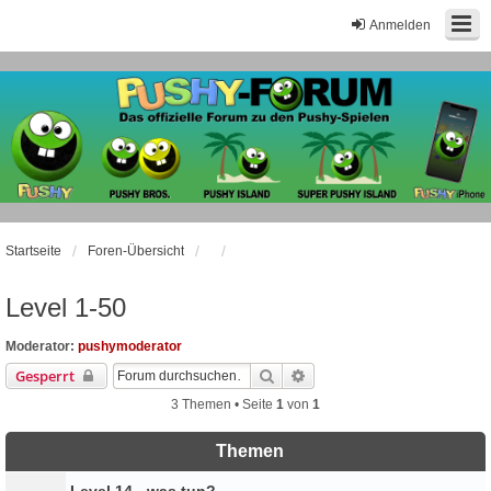
Anmelden
Startseite
Foren-Übersicht
Level 1-50
Moderator:
pushymoderator
Suche
Erweiterte Suche
Gesperrt
3 Themen • Seite
1
von
1
Themen
Level 14 - was tun?