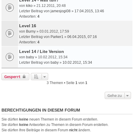
von
kiko
» 21.12.2011, 20:48
Letzter Beitrag von
jamesjogi08
»
17.04.2015, 13:46
Antworten:
4
Level 16
von
Burny
» 03.01.2012, 17:59
Letzter Beitrag von
Parker1
»
06.04.2015, 07:16
Antworten:
4
Level 14 / Lite Version
von
baby
» 10.02.2012, 15:34
Letzter Beitrag von
baby
»
10.02.2012, 15:34
Gesperrt
3 Themen • Seite
1
von
1
Gehe zu
BERECHTIGUNGEN IN DIESEM FORUM
Sie dürfen
keine
neuen Themen in diesem Forum erstellen.
Sie dürfen
keine
Antworten zu Themen in diesem Forum erstellen.
Sie dürfen Ihre Beiträge in diesem Forum
nicht
ändern.