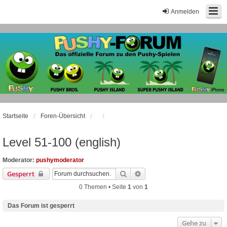
Anmelden
Startseite
Foren-Übersicht
Level 51-100 (english)
Moderator:
pushymoderator
Suche
Erweiterte Suche
Gesperrt
0 Themen • Seite
1
von
1
Das Forum ist gesperrt
Gehe zu