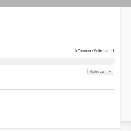
0 Themen • Seite
1
von
1
Gehe zu