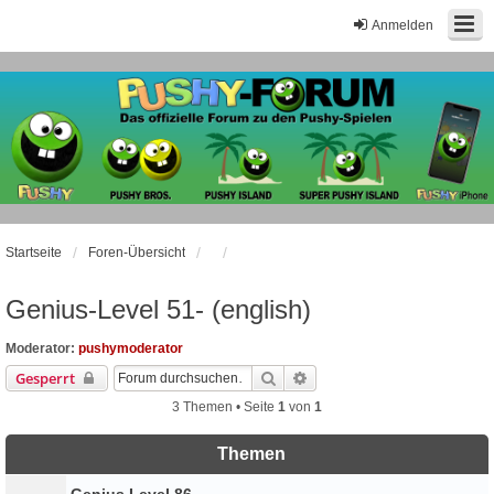
Anmelden
Startseite
Foren-Übersicht
Genius-Level 51- (english)
Moderator:
pushymoderator
Suche
Erweiterte Suche
Gesperrt
3 Themen • Seite
1
von
1
Themen
Genius Level 86