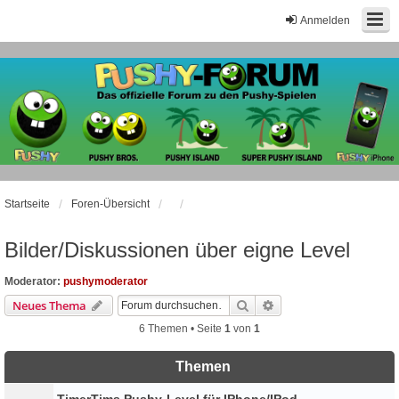
Anmelden
Startseite
Foren-Übersicht
Bilder/Diskussionen über eigne Level
Moderator:
pushymoderator
Suche
Erweiterte Suche
Neues Thema
6 Themen • Seite
1
von
1
Themen
TimerTims Pushy-Level für IPhone/IPod