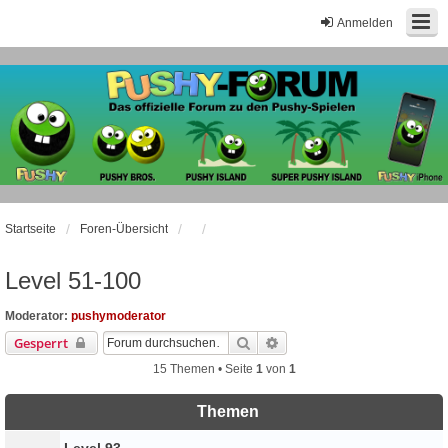
Anmelden
Startseite
Foren-Übersicht
Level 51-100
Moderator:
pushymoderator
Suche
Erweiterte Suche
Gesperrt
15 Themen • Seite
1
von
1
Themen
Level 93