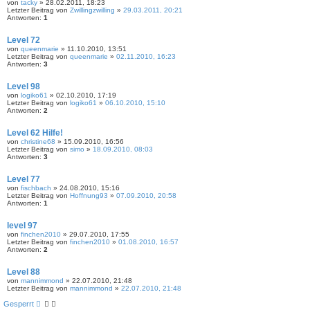
von
tacky
» 28.02.2011, 18:23
Letzter Beitrag von
Zwillingzwilling
»
29.03.2011, 20:21
Antworten:
1
Level 72
von
queenmarie
» 11.10.2010, 13:51
Letzter Beitrag von
queenmarie
»
02.11.2010, 16:23
Antworten:
3
Level 98
von
logiko61
» 02.10.2010, 17:19
Letzter Beitrag von
logiko61
»
06.10.2010, 15:10
Antworten:
2
Level 62 Hilfe!
von
christine68
» 15.09.2010, 16:56
Letzter Beitrag von
simo
»
18.09.2010, 08:03
Antworten:
3
Level 77
von
fischbach
» 24.08.2010, 15:16
Letzter Beitrag von
Hoffnung93
»
07.09.2010, 20:58
Antworten:
1
level 97
von
finchen2010
» 29.07.2010, 17:55
Letzter Beitrag von
finchen2010
»
01.08.2010, 16:57
Antworten:
2
Level 88
von
mannimmond
» 22.07.2010, 21:48
Letzter Beitrag von
mannimmond
»
22.07.2010, 21:48
Gesperrt