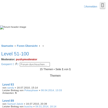
Anmelden
Startseite
Foren-Übersicht
Level 51-100
Moderator:
pushymoderator
S
E
Gesperrt
u
r
c
w
15 Themen • Seite
1
von
1
h
e
e
i
Themen
t
e
r
Level 93
t
von
sandy
» 16.07.2010, 15:14
e
Letzter Beitrag von
Pokazyhase
»
06.04.2014, 13:33
S
Antworten:
5
u
c
Level 89
h
von
Samuel Jakob
e
» 16.07.2010, 20:39
Letzter Beitrag von
buscha
»
04.01.2014, 16:14