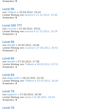
Antworten:
5
Level 96
von
Tüftlerin
» 23.03.2012, 23:14
Letzter Beitrag von
buscha
»
21.12.2013, 15:30
Antworten:
5
Level 100 ???
von
cocoma
» 27.09.2012, 20:51
Letzter Beitrag von
buscha
»
21.12.2013, 14:18
Antworten:
1
Level 99
von
Maxili8
» 02.04.2012, 16:40
Letzter Beitrag von
cocoma
»
27.09.2012, 20:52
Antworten:
1
Level 84
von
Maxili8
» 27.03.2012, 17:38
Letzter Beitrag von
Tüftlerin
»
28.03.2012, 07:51
Antworten:
1
Level 84
von
Brijenna02
» 28.10.2011, 21:53
Letzter Beitrag von
Tüftlerin
»
23.03.2012, 18:18
Antworten:
2
Level 78
von
logiko61
» 27.09.2010, 16:59
Letzter Beitrag von
tacky
»
01.06.2011, 16:23
Antworten:
3
Level 76