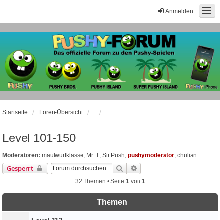
Anmelden
Startseite
Foren-Übersicht
Level 101-150
Moderatoren:
maulwurfklasse
,
Mr. T
,
Sir Push
,
pushymoderator
,
chulian
Suche
Erweiterte Suche
Gesperrt
32 Themen • Seite
1
von
1
Themen
Level 113