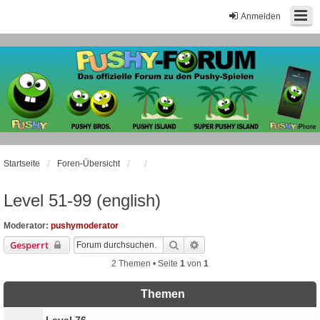
Anmelden
Startseite
Foren-Übersicht
Level 51-99 (english)
Moderator:
pushymoderator
Suche
Erweiterte Suche
Gesperrt
2 Themen • Seite
1
von
1
Themen
Level 76