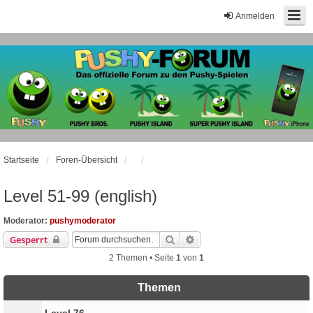
Anmelden
Startseite
Foren-Übersicht
Level 51-99 (english)
Moderator:
pushymoderator
Suche
Erweiterte Suche
Gesperrt
2 Themen • Seite
1
von
1
Themen
Level 76