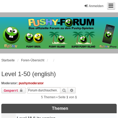
Anmelden
Startseite
Foren-Übersicht
Level 1-50 (english)
Moderator:
pushymoderator
Suche
Erweiterte Suche
Gesperrt
5 Themen • Seite
1
von
1
Themen
Level 18 (Lite version