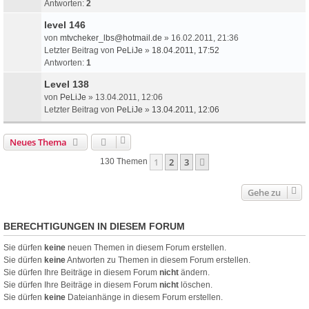
Antworten:
2
level 146
von
mtvcheker_lbs@hotmail.de
» 16.02.2011, 21:36
Letzter Beitrag von
PeLiJe
»
18.04.2011, 17:52
Antworten:
1
Level 138
von
PeLiJe
» 13.04.2011, 12:06
Letzter Beitrag von
PeLiJe
»
13.04.2011, 12:06
Neues Thema
1
2
3
Nächste
130 Themen
Gehe zu
BERECHTIGUNGEN IN DIESEM FORUM
Sie dürfen
keine
neuen Themen in diesem Forum erstellen.
Sie dürfen
keine
Antworten zu Themen in diesem Forum erstellen.
Sie dürfen Ihre Beiträge in diesem Forum
nicht
ändern.
Sie dürfen Ihre Beiträge in diesem Forum
nicht
löschen.
Sie dürfen
keine
Dateianhänge in diesem Forum erstellen.