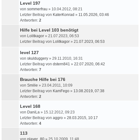
Level 197
von
sommerfrau
» 10.04.2012, 08:21
Letzter Beitrag von
KaterKonrad
»
11.05.2026, 03:46
Antworten:
2
Hilfe bei Level 103 benötigt
von
Lolitkagor
» 21.07.2023, 06:53
Letzter Beitrag von
Lolitkagor
»
21.07.2023, 06:53
level 127
von
skulduggery
» 29.11.2010, 16:31
Letzter Beitrag von
dstern841
»
22.07.2020, 06:42
Antworten:
7
Brauche Hilfe bei 176
von
Smilie
» 23.04.2011, 10:09
Letzter Beitrag von
KamFego
»
13.08.2019, 07:38
Antworten:
2
Level 168
von
DaniLa
» 15.12.2012, 09:23
Letzter Beitrag von
aggro
»
28.03.2015, 10:17
Antworten:
4
113
von
player_80
» 25.10.2009, 11:48