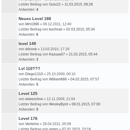
Letzter Beitrag von
Gulu22
»
11.03.2015, 08:28
Antworten:
4
Neues Level 188
von
Mm1996
» 09.12.2011, 12:40
Letzter Beitrag von
kuchnaii
»
02.03.2015, 05:34
Antworten:
6
level 149
von
ddcook
» 13.03.2010, 17:29
Letzter Beitrag von
Kazuya07
»
21.02.2015, 05:44
Antworten:
3
Lvl 110???
von
Diego1310
» 25.10.2009, 00:10
Letzter Beitrag von
William888
»
04.02.2015, 07:57
Antworten:
5
Level 125
von
wiweschne
» 12.11.2009, 21:04
Letzter Beitrag von
WesleyByrd
»
08.01.2015, 07:00
Antworten:
5
Level 176
von
Verleinix
» 28.04.2011, 05:09
Letzter Beitrag von
aggro
»
07.01.2015, 23:18