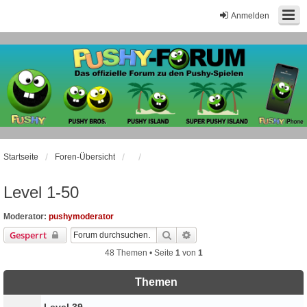
Anmelden
Startseite
Foren-Übersicht
Level 1-50
Moderator:
pushymoderator
Suche
Erweiterte Suche
Gesperrt
48 Themen • Seite
1
von
1
Themen
Level 39