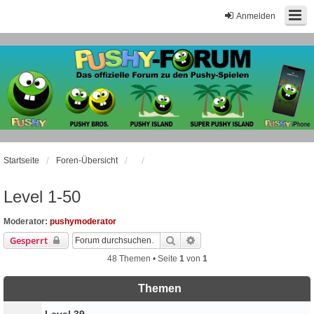
Anmelden
Startseite
Foren-Übersicht
Level 1-50
Moderator:
pushymoderator
Suche
Erweiterte Suche
Gesperrt
48 Themen • Seite
1
von
1
Themen
Level 39