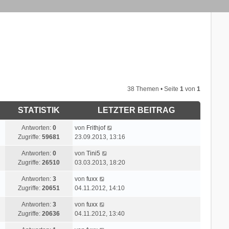
38 Themen • Seite
1
von
1
STATISTIK
LETZTER BEITRAG
L
Antworten:
0
von
Frithjof
e
Zugriffe:
59681
23.09.2013, 13:16
t
L
Antworten:
0
von
Tini5
z
e
Zugriffe:
26510
03.03.2013, 18:20
t
t
e
L
Antworten:
3
von
fuxx
z
r
e
Zugriffe:
20651
04.11.2012, 14:10
t
B
t
e
e
L
Antworten:
3
von
fuxx
z
r
i
e
Zugriffe:
20636
04.11.2012, 13:40
t
B
t
t
e
e
r