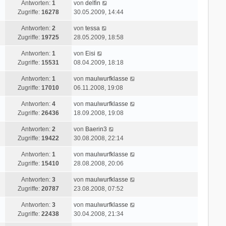
r
L
Antworten:
1
von
delfin
z
r
i
a
e
Zugriffe:
16278
30.05.2009, 14:44
t
B
t
g
t
e
e
r
L
Antworten:
2
von
tessa
z
r
i
a
e
Zugriffe:
19725
28.05.2009, 18:58
t
B
t
g
t
e
e
r
L
Antworten:
1
von
Eisi
z
r
i
a
e
Zugriffe:
15531
08.04.2009, 18:18
t
B
t
g
t
e
e
r
L
Antworten:
1
von
maulwurfklasse
z
r
i
a
e
Zugriffe:
17010
06.11.2008, 19:08
t
B
t
g
t
e
e
r
L
Antworten:
4
von
maulwurfklasse
z
r
i
a
e
Zugriffe:
26436
18.09.2008, 19:08
t
B
t
g
t
e
e
r
L
Antworten:
2
von
Baerin3
z
r
i
a
e
Zugriffe:
19422
30.08.2008, 22:14
t
B
t
g
t
e
e
r
L
Antworten:
1
von
maulwurfklasse
z
r
i
a
e
Zugriffe:
15410
28.08.2008, 20:06
t
B
t
g
t
e
e
r
L
Antworten:
3
von
maulwurfklasse
z
r
i
a
e
Zugriffe:
20787
23.08.2008, 07:52
t
B
t
g
t
e
e
r
L
Antworten:
3
von
maulwurfklasse
z
r
i
a
e
Zugriffe:
22438
30.04.2008, 21:34
t
B
t
g
t
e