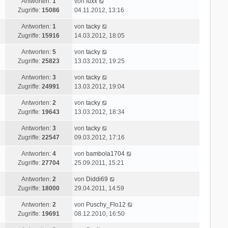
L
Antworten:
1
von
fuxx
z
r
i
a
e
Zugriffe:
15086
04.11.2012, 13:16
t
B
t
g
t
e
e
r
L
Antworten:
1
von
tacky
z
r
i
a
e
Zugriffe:
15916
14.03.2012, 18:05
t
B
t
g
t
e
e
r
L
Antworten:
5
von
tacky
z
r
i
a
e
Zugriffe:
25823
13.03.2012, 19:25
t
B
t
g
t
e
e
r
L
Antworten:
3
von
tacky
z
r
i
a
e
Zugriffe:
24991
13.03.2012, 19:04
t
B
t
g
t
e
e
r
L
Antworten:
2
von
tacky
z
r
i
a
e
Zugriffe:
19643
13.03.2012, 18:34
t
B
t
g
t
e
e
r
L
Antworten:
3
von
tacky
z
r
i
a
e
Zugriffe:
22547
09.03.2012, 17:16
t
B
t
g
t
e
e
r
L
Antworten:
4
von
bambola1704
z
r
i
a
e
Zugriffe:
27704
25.09.2011, 15:21
t
B
t
g
t
e
e
r
L
Antworten:
2
von
Diddi69
z
r
i
a
e
Zugriffe:
18000
29.04.2011, 14:59
t
B
t
g
t
e
e
r
L
Antworten:
2
von
Puschy_Flo12
z
r
i
a
e
Zugriffe:
19691
08.12.2010, 16:50
t
B
t
g
t
e
e