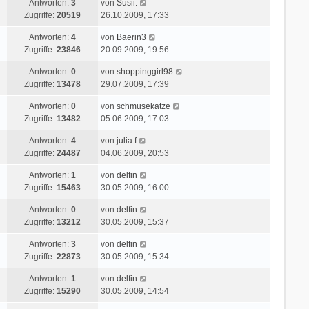
r
L
Antworten:
3
von
Susii.
z
r
i
a
e
Zugriffe:
20519
26.10.2009, 17:33
t
B
t
g
t
e
e
r
L
Antworten:
4
von
Baerin3
z
r
i
a
e
Zugriffe:
23846
20.09.2009, 19:56
t
B
t
g
t
e
e
r
L
Antworten:
0
von
shoppinggirl98
z
r
i
a
e
Zugriffe:
13478
29.07.2009, 17:39
t
B
t
g
t
e
e
r
L
Antworten:
0
von
schmusekatze
z
r
i
a
e
Zugriffe:
13482
05.06.2009, 17:03
t
B
t
g
t
e
e
r
L
Antworten:
4
von
julia.f
z
r
i
a
e
Zugriffe:
24487
04.06.2009, 20:53
t
B
t
g
t
e
e
r
L
Antworten:
1
von
delfin
z
r
i
a
e
Zugriffe:
15463
30.05.2009, 16:00
t
B
t
g
t
e
e
r
L
Antworten:
0
von
delfin
z
r
i
a
e
Zugriffe:
13212
30.05.2009, 15:37
t
B
t
g
t
e
e
r
L
Antworten:
3
von
delfin
z
r
i
a
e
Zugriffe:
22873
30.05.2009, 15:34
t
B
t
g
t
e
e
r
L
Antworten:
1
von
delfin
z
r
i
a
e
Zugriffe:
15290
30.05.2009, 14:54
t
B
t
g
t
e
e