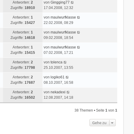
e
r
L
Antworten:
2
von
Gingging77
z
r
i
a
e
Zugriffe:
18910
17.04.2008, 12:32
t
B
t
g
t
e
e
r
L
Antworten:
1
von
maulwurfklasse
z
r
i
a
e
Zugriffe:
15427
22.02.2008, 08:29
t
B
t
g
t
e
e
r
L
Antworten:
1
von
maulwurfklasse
z
r
i
a
e
Zugriffe:
14618
09.02.2008, 18:54
t
B
t
g
t
e
e
r
L
Antworten:
1
von
maulwurfklasse
z
r
i
a
e
Zugriffe:
15415
07.02.2008, 17:21
t
B
t
g
t
e
e
r
L
Antworten:
2
von
tolenca
z
r
i
a
e
Zugriffe:
17798
25.10.2007, 13:55
t
B
t
g
t
e
e
r
L
Antworten:
2
von
logiko61
z
r
i
a
e
Zugriffe:
17687
08.10.2007, 16:58
t
B
t
g
t
e
e
r
L
Antworten:
2
von
nekadexi
z
r
i
a
e
Zugriffe:
16502
12.08.2007, 14:18
t
B
t
g
t
e
e
r
z
r
i
38 Themen • Seite
1
von
1
a
t
B
t
g
e
e
r
Gehe zu
r
i
a
B
t
g