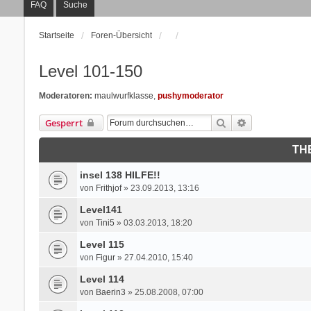
FAQ
Suche
Startseite
Foren-Übersicht
Level 101-150
Moderatoren:
maulwurfklasse
,
pushymoderator
Suche
Erweiterte Suc
Gesperrt
TH
insel 138 HILFE!!
von
Frithjof
» 23.09.2013, 13:16
Level141
von
Tini5
» 03.03.2013, 18:20
Level 115
von
Figur
» 27.04.2010, 15:40
Level 114
von
Baerin3
» 25.08.2008, 07:00