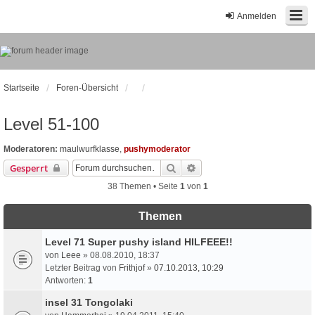
Anmelden
Startseite
Foren-Übersicht
Level 51-100
Moderatoren:
maulwurfklasse
,
pushymoderator
Suche
Erweiterte Suche
Gesperrt
38 Themen • Seite
1
von
1
Themen
Level 71 Super pushy island HILFEEE!!
von
Leee
» 08.08.2010, 18:37
Letzter Beitrag von
Frithjof
»
07.10.2013, 10:29
Antworten:
1
insel 31 Tongolaki