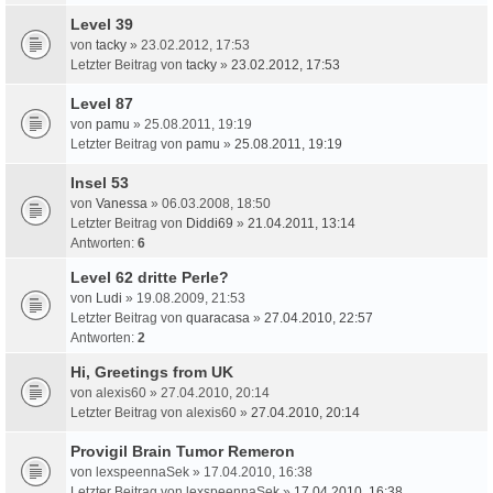
Level 39
von
tacky
» 23.02.2012, 17:53
Letzter Beitrag von
tacky
»
23.02.2012, 17:53
Level 87
von
pamu
» 25.08.2011, 19:19
Letzter Beitrag von
pamu
»
25.08.2011, 19:19
Insel 53
von
Vanessa
» 06.03.2008, 18:50
Letzter Beitrag von
Diddi69
»
21.04.2011, 13:14
Antworten:
6
Level 62 dritte Perle?
von
Ludi
» 19.08.2009, 21:53
Letzter Beitrag von
quaracasa
»
27.04.2010, 22:57
Antworten:
2
Hi, Greetings from UK
von
alexis60
» 27.04.2010, 20:14
Letzter Beitrag von
alexis60
»
27.04.2010, 20:14
Provigil Brain Tumor Remeron
von
lexspeennaSek
» 17.04.2010, 16:38
Letzter Beitrag von
lexspeennaSek
»
17.04.2010, 16:38