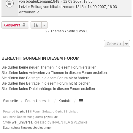
von
bibabutzemann1848
» 12.09.2007, 18:55
Letzter Beitrag von
bibabutzemann1848
»
14.09.2007, 16:03
Antworten:
2
Gesperrt
22 Themen • Seite
1
von
1
Gehe zu
BERECHTIGUNGEN IN DIESEM FORUM
Sie dürfen
keine
neuen Themen in diesem Forum erstellen.
Sie dürfen
keine
Antworten zu Themen in diesem Forum erstellen.
Sie dürfen Ihre Beiträge in diesem Forum
nicht
ändern.
Sie dürfen Ihre Beiträge in diesem Forum
nicht
löschen.
Sie dürfen
keine
Dateianhänge in diesem Forum erstellen.
Startseite
Foren-Übersicht
Kontakt
Powered by
phpBB
® Forum Software © phpBB Limited
Deutsche Übersetzung durch
phpBB.de
Style
we_universal
created by INVENTEA & v12mike
Datenschutz
Nutzungsbedingungen