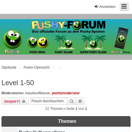
Anmelden
Startseite
Foren-Übersicht
Level 1-50
Moderatoren:
maulwurfklasse
,
pushymoderator
Suche
Erweiterte Suche
Gesperrt
22 Themen • Seite
1
von
1
Themen
Pushy läuft von alleine