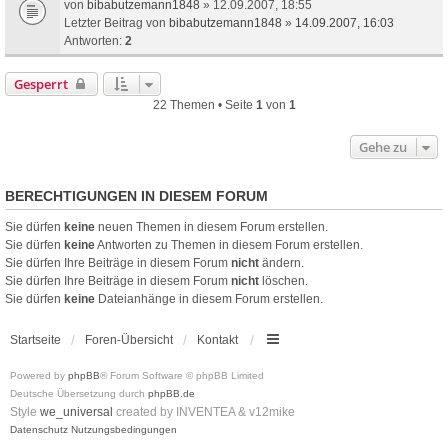
von
bibabutzemann1848
» 12.09.2007, 18:55
Letzter Beitrag von
bibabutzemann1848
»
14.09.2007, 16:03
Antworten:
2
Gesperrt
22 Themen • Seite
1
von
1
Gehe zu
BERECHTIGUNGEN IN DIESEM FORUM
Sie dürfen
keine
neuen Themen in diesem Forum erstellen.
Sie dürfen
keine
Antworten zu Themen in diesem Forum erstellen.
Sie dürfen Ihre Beiträge in diesem Forum
nicht
ändern.
Sie dürfen Ihre Beiträge in diesem Forum
nicht
löschen.
Sie dürfen
keine
Dateianhänge in diesem Forum erstellen.
Startseite
Foren-Übersicht
Kontakt
Powered by
phpBB
® Forum Software © phpBB Limited
Deutsche Übersetzung durch
phpBB.de
Style
we_universal
created by INVENTEA & v12mike
Datenschutz
Nutzungsbedingungen