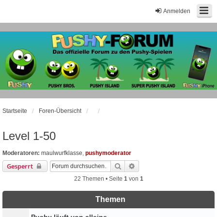
Anmelden
Startseite
Foren-Übersicht
Level 1-50
Moderatoren:
maulwurfklasse
,
pushymoderator
Suche
Erweiterte Suche
Gesperrt
22 Themen • Seite
1
von
1
Themen
Pushy läuft von alleine