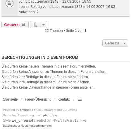
von
bibabutzemann1848
» 12.09.2007, 18:55
Letzter Beitrag von
bibabutzemann1848
»
14.09.2007, 16:03
Antworten:
2
Gesperrt
22 Themen • Seite
1
von
1
Gehe zu
BERECHTIGUNGEN IN DIESEM FORUM
Sie dürfen
keine
neuen Themen in diesem Forum erstellen.
Sie dürfen
keine
Antworten zu Themen in diesem Forum erstellen.
Sie dürfen Ihre Beiträge in diesem Forum
nicht
ändern.
Sie dürfen Ihre Beiträge in diesem Forum
nicht
löschen.
Sie dürfen
keine
Dateianhänge in diesem Forum erstellen.
Startseite
Foren-Übersicht
Kontakt
Powered by
phpBB
® Forum Software © phpBB Limited
Deutsche Übersetzung durch
phpBB.de
Style
we_universal
created by INVENTEA & v12mike
Datenschutz
Nutzungsbedingungen