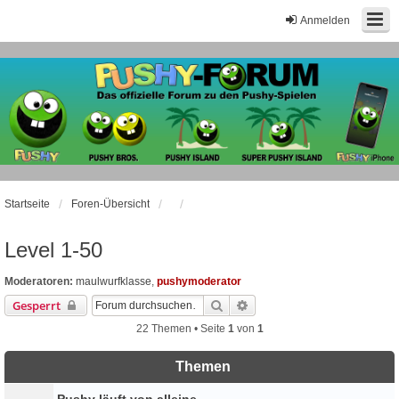
Anmelden
Startseite
Foren-Übersicht
Level 1-50
Moderatoren:
maulwurfklasse
,
pushymoderator
Suche
Erweiterte Suche
Gesperrt
22 Themen • Seite
1
von
1
Themen
Pushy läuft von alleine